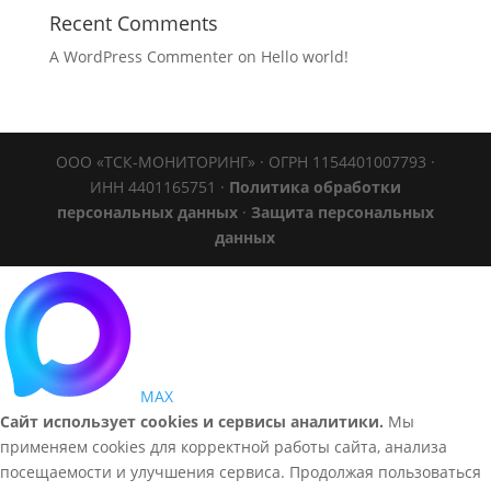
Recent Comments
A WordPress Commenter
on
Hello world!
ООО «ТСК-МОНИТОРИНГ» · ОГРН 1154401007793 ·
ИНН 4401165751 ·
Политика обработки
персональных данных
·
Защита персональных
данных
MAX
Сайт использует cookies и сервисы аналитики.
Мы
применяем cookies для корректной работы сайта, анализа
посещаемости и улучшения сервиса. Продолжая пользоваться